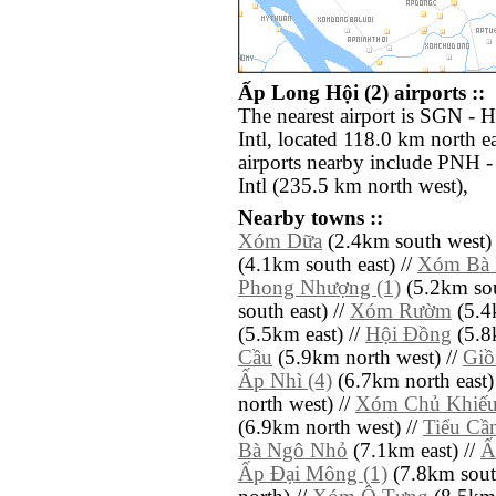
Ấp Long Hội (2) airports ::
The nearest airport is SGN -
Intl, located 118.0 km north 
airports nearby include PNH
Intl (235.5 km north west),
Nearby towns ::
Xóm Dữa
(2.4km south west) 
(4.1km south east) //
Xóm Bà 
Phong Nhượng (1)
(5.2km sou
south east) //
Xóm Rườm
(5.4
(5.5km east) //
Hội Ðồng
(5.8
Cầu
(5.9km north west) //
Giồ
Ấp Nhì (4)
(6.7km north east)
north west) //
Xóm Chủ Khiế
(6.9km north west) //
Tiểu Cầ
Bà Ngô Nhỏ
(7.1km east) //
Ấ
Ấp Ðại Mông (1)
(7.8km sout