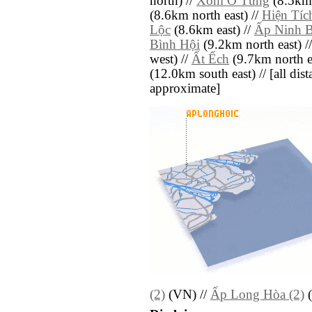
north) //
Xóm Ô Tưng
(8.5km 
(8.6km north east) //
Hiện Tíc
Lộc
(8.6km east) //
Ấp Ninh 
Bình Hội
(9.2km north east) /
west) //
Ất Ếch
(9.7km north ea
(12.0km south east) // [all dista
approximate]
(2)
(VN) //
Ấp Long Hòa (2)