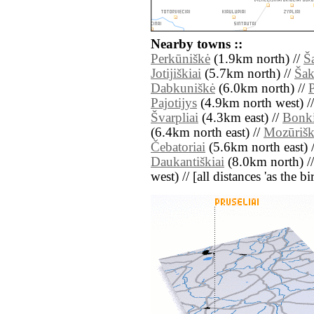
Nearby towns ::
Perkūniškė
(1.9km north) //
Š
Jotijiškiai
(5.7km north) //
Šak
Dabkuniškė
(6.0km north) //
Pajotijys
(4.9km north west) /
Švarpliai
(4.3km east) //
Bonk
(6.4km north east) //
Mozūrišk
Čebatoriai
(5.6km north east) 
Daukantiškiai
(8.0km north) /
west) // [all distances 'as the b