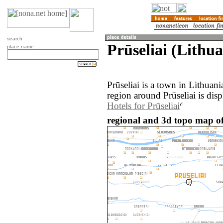
search
Prūseliai (Lithua
place name
Prūseliai is a town in Lithuan
region around Prūseliai is dis
Hotels for Prūseliai
regional and 3d topo map of 