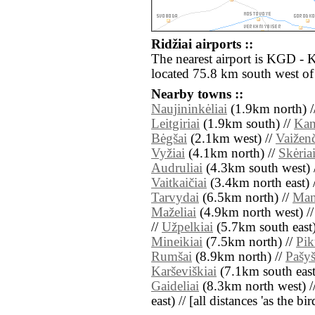
Ridžiai airports ::
The nearest airport is KGD - 
located 75.8 km south west of 
Nearby towns ::
Naujininkėliai
(1.9km north) /
Leitgiriai
(1.9km south) //
Kan
Bėgšai
(2.1km west) //
Vaiženč
Vyžiai
(4.1km north) //
Skėria
Audruliai
(4.3km south west) 
Vaitkaičiai
(3.4km north east) 
Tarvydai
(6.5km north) //
Man
Maželiai
(4.9km north west) /
//
Užpelkiai
(5.7km south east)
Mineikiai
(7.5km north) //
Pik
Rumšai
(8.9km north) //
Pašyš
Karševiškiai
(7.1km south east
Gaideliai
(8.3km north west) /
east) // [all distances 'as the b